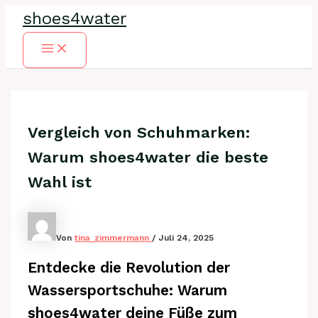
Zum
shoes4water
Inhalt
springen
Main
Menu
Vergleich von Schuhmarken:
Warum shoes4water die beste
Wahl ist
Von
tina_zimmermann
/
Juli 24, 2025
Entdecke die Revolution der
Wassersportschuhe: Warum
shoes4water deine Füße zum